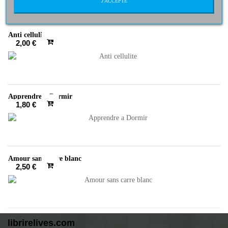
J'ACCEPTE
Anti cellulite
2,00 €
Apprendre a Dormir
1,80 €
Amour sans carre blanc
2,50 €
librirelives.com