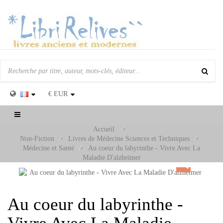
€
EUR
Basculer
la
Accueil
>
navigation
Non-Fiction
>
Livres de Médecine Sciences et Techniques
>
Médecine et Santé
>
Au coeur du labyrinthe - Vivre Avec La
Maladie D'alzheimer
Au coeur du labyrinthe -