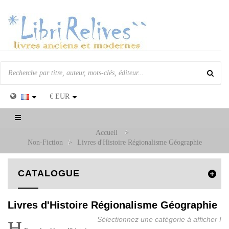
€
EUR
Basculer
la
Accueil
>
navigation
Non-Fiction
>
Livres d'Histoire Régionalisme Géographie
CATALOGUE
Livres d'Histoire Régionalisme Géographie
Sélectionnez une catégorie à afficher !