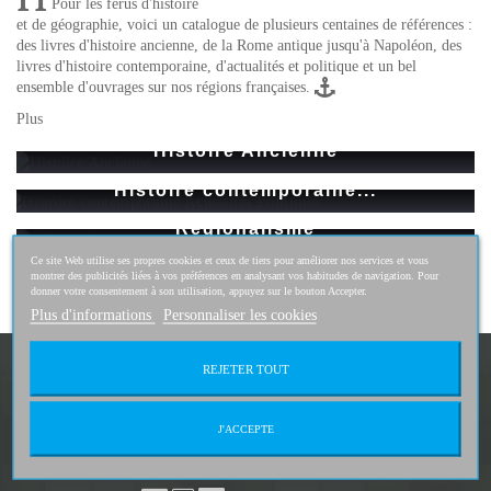
Pour les férus d'histoire
et de
géographie
, voici un catalogue de plusieurs centaines de références :
des livres d'
histoire ancienne
, de la Rome antique jusqu'à
Napoléon
, des
livres d'
histoire contemporaine, d'actualités et politique
et un bel
ensemble d'ouvrages sur nos
régions françaises
.
Plus
Histoire Ancienne
Histoire contemporaine...
Régionalisme
Ce site Web utilise ses propres cookies et ceux de tiers pour améliorer nos services et vous
Géographie
montrer des publicités liées à vos préférences en analysant vos habitudes de navigation. Pour
donner votre consentement à son utilisation, appuyez sur le bouton Accepter.
Plus d'informations
Personnaliser les cookies
librirelives.com
REJETER TOUT
J'ACCEPTE
Livraisons