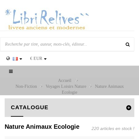
€
EUR
Basculer
la
Accueil
>
navigation
Non-Fiction
>
Voyages Loisirs Nature
>
Nature Animaux
Ecologie
CATALOGUE
Nature Animaux Ecologie
220 articles en stock !