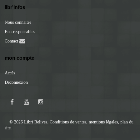
libr'infos
Nous connaitre
Eco-responsables
Contact
mon compte
Accès
Déconnexion
© 2026 Libri Relives.
Conditions de ventes
,
mentions légales
,
plan du
site
.