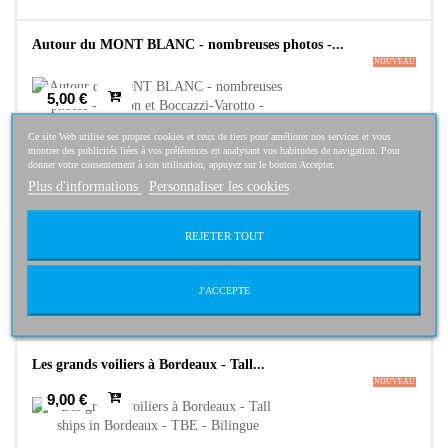
Autour du MONT BLANC - nombreuses photos -...
NOUVEAU
5,00 €
Ce site Web utilise ses propres cookies et ceux de tiers pour améliorer nos services et vous
montrer des publicités liées à vos préférences en analysant vos habitudes de navigation. Pour
donner votre consentement à son utilisation, appuyez sur le bouton Accepter.
Plus d'informations
Personnaliser les cookies
La FAUNE de France - Museum National...
NOUVEAU
REJETER TOUT
43,00 €
J'ACCEPTE
Les grands voiliers à Bordeaux - Tall...
NOUVEAU
9,00 €