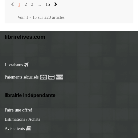
1
2
3
...
15
Voir 1 - 15 sur 220 articles
librirelives.com
Livraisons
Paiements sécurisés
librairie indépendante
Faire une offre!
Estimations / Achats
Avis clients