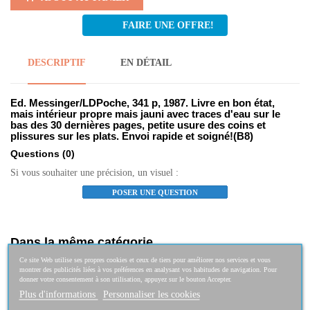
FAIRE UNE OFFRE!
DESCRIPTIF
EN DÉTAIL
Ed. Messinger/LDPoche, 341 p, 1987. Livre en bon état,
mais intérieur propre mais jauni avec traces d'eau sur le
bas des 30 dernières pages, petite usure des coins et
plissures sur les plats. Envoi rapide et soigné!(B8)
Questions
(0)
Si vous souhaiter une précision, un visuel :
POSER UNE QUESTION
Dans la même catégorie
Ce site Web utilise ses propres cookies et ceux de tiers pour améliorer nos services et vous
montrer des publicités liées à vos préférences en analysant vos habitudes de navigation. Pour
Cinq nouvelles ou la Nature et l'amour
donner votre consentement à son utilisation, appuyez sur le bouton Accepter.
12,50 €
Plus d'informations
Personnaliser les cookies