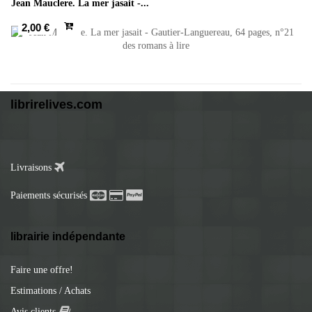
Jean Mauclere. La mer jasait -...
2,00 €
librirelives.com
Livraisons
Paiements sécurisés
librairie indépendante
Faire une offre!
Estimations / Achats
Avis clients