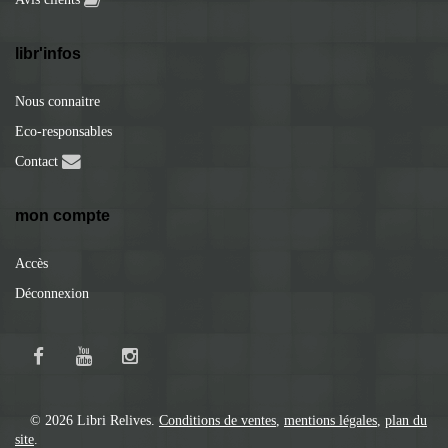
libr'infos
Nous connaitre
Eco-responsables
Contact
mon compte
Accès
Déconnexion
© 2026 Libri Relives.
Conditions de ventes
,
mentions légales
,
plan du
site
.