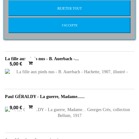
REJETER TOUT
Gare aux enfants - Verily Anderson - Albin...
J'ACCEPTE
14,95 €
La fille aux pieds nus - B. Auerbach -...
5,00 €
Paul GÉRALDY - La guerre, Madame......
9,00 €