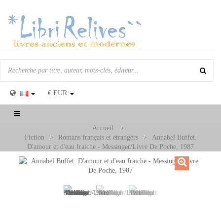
€
EUR
Basculer
la
Accueil
>
navigation
Fiction
>
Romans français et étrangers
>
Annabel Buffet.
D'amour et d'eau fraiche - Messinger/Livre De Poche, 1987