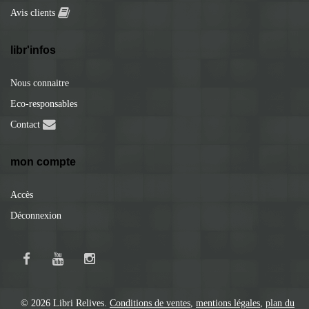
Avis clients
libr'infos
Nous connaitre
Eco-responsables
Contact
mon compte
Accès
Déconnexion
© 2026 Libri Relives.
Conditions de ventes
,
mentions légales
,
plan du