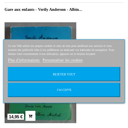
Gare aux enfants - Verily Anderson - Albin...
Ce site Web utilise ses propres cookies et ceux de tiers pour améliorer nos services et vous
montrer des publicités liées à vos préférences en analysant vos habitudes de navigation. Pour
donner votre consentement à son utilisation, appuyez sur le bouton Accepter.
Plus d'informations
Personnaliser les cookies
REJETER TOUT
J'ACCEPTE
14,95 €