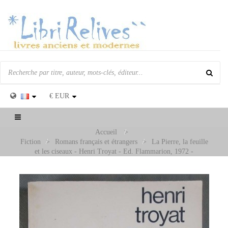
€
EUR
Basculer
la
Accueil
>
navigation
Fiction
>
Romans français et étrangers
>
La Pierre, la feuille
et les ciseaux - Henri Troyat - Ed. Flammarion, 1972 -