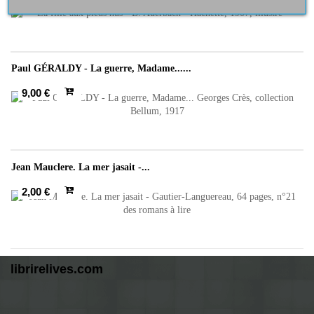
Paul GÉRALDY - La guerre, Madame......
9,00 €
Jean Mauclere. La mer jasait -...
2,00 €
librirelives.com