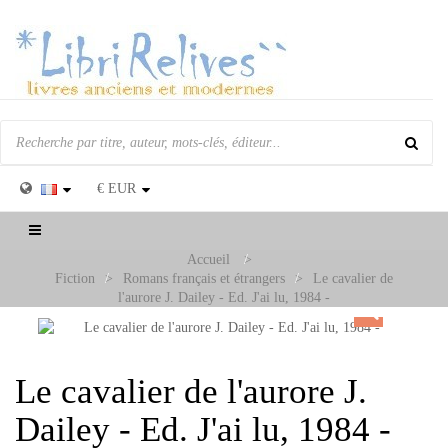
€
EUR
Basculer
la
Accueil
>
navigation
Fiction
>
Romans français et étrangers
>
Le cavalier de
l'aurore J. Dailey - Ed. J'ai lu, 1984 -
Le cavalier de l'aurore J.
Dailey - Ed. J'ai lu, 1984 -