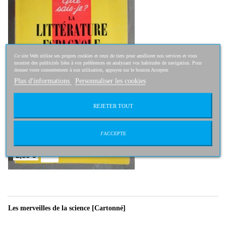
Ce site Web utilise ses propres cookies et ceux de tiers pour améliorer nos services et vous
montrer des publicités liées à vos préférences en analysant vos habitudes de navigation. Pour
donner votre consentement à son utilisation, appuyez sur le bouton Accepter.
Plus d'informations
Personnaliser les cookies
REJETER TOUT
J'ACCEPTE
2,50 €
Les merveilles de la science [Cartonné]