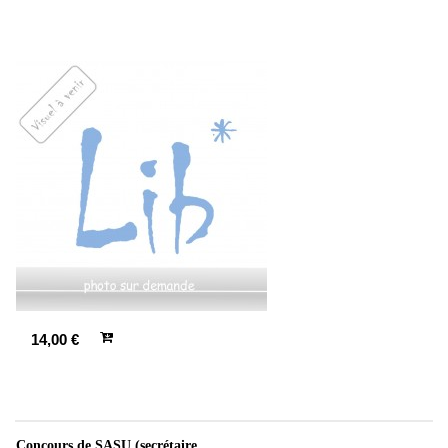
14,00 €
Concours de SASU (secrétaire...