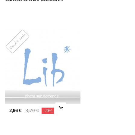
3,70 €
2,96 €
-20%