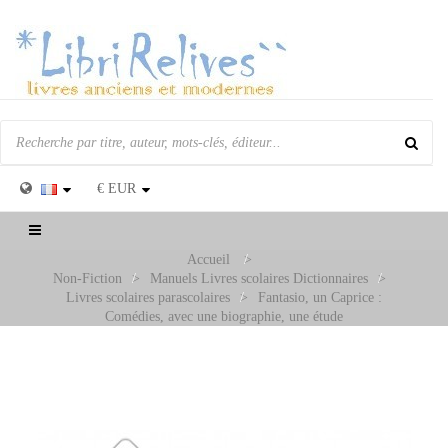
€
EUR
Basculer
la
Accueil
>
navigation
Non-Fiction
>
Manuels Livres scolaires Dictionnaires
>
Livres scolaires parascolaires
>
Fantasio, un Caprice :
Comédies, avec une biographie, une étude