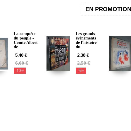
EN PROMOTIO
La conquête
Les grands
du peuple -
évènements
Comte Albert
de l'histoire
de...
du...
5,40 €
2,38 €
6,00 €
2,50 €
-10%
-5%