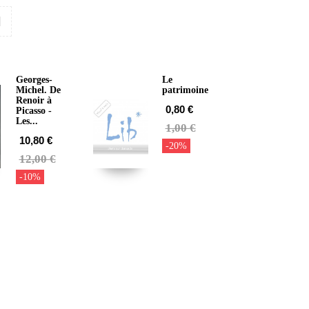
N
Georges-
Le
Michel. De
patrimoine
Renoir à
0,80 €
Picasso -
Les...
1,00 €
10,80 €
-20%
12,00 €
-10%