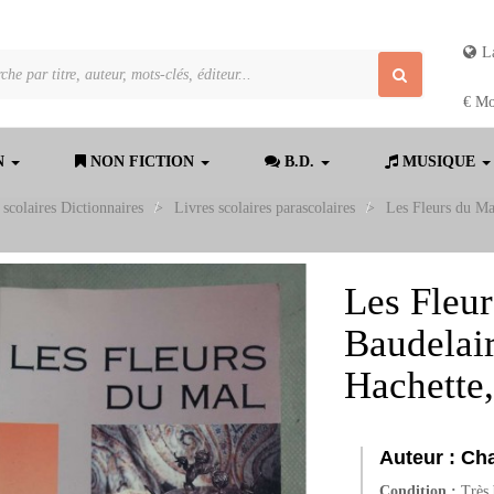
L
€
Mo
N
NON FICTION
B.D.
MUSIQUE
scolaires Dictionnaires
>
Livres scolaires parascolaires
>
Les Fleurs du Mal
Les Fleur
Baudelair
Hachette,
Auteur :
Cha
Condition :
Très 