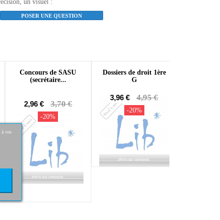
écision, un visuel :
POSER UNE QUESTION
Concours de SASU
Dossiers de droit 1ère
(secrétaire...
G
4,95 €
3,96 €
3,70 €
2,96 €
-20%
-20%
 à vos