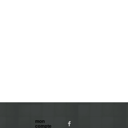
mon
compte