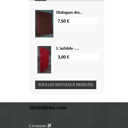
Dialogues des...
7,50 €
L'infidèle -...
3,00 €
TOUS LES NOUVEAUX PRODUITS
librirelives.com
Livraisons