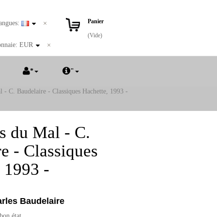
Panier
angues:
(Vide)
nnaie:
EUR
*
"
 - C. Baudelaire - Classiques Hachette, 1993 -
s du Mal - C.
e - Classiques
 1993 -
rles Baudelaire
bon état