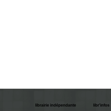
librairie indépendante
libr'infos