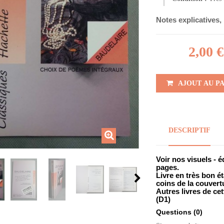
Notes explicatives,
2,00 €
AJOUT AU P
DESCRIPTIF
Voir nos visuels - 
pages.
Livre en très bon ét
coins de la couvert
Autres livres de cet
(D1)
Questions
(0)