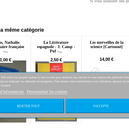
Si vous souhaiter une pr
la même catégorie
s, Nathalie.
La Littérature
Les merveilles de la
ire française
espagnole - J. Camp -
science [Cartonné]
-...
Puf -...
14,00 €
1,00 €
2,50 €
 Web utilise ses propres cookies et ceux de tiers pour améliorer nos services et vous montrer des publicités liées
nces en analysant vos habitudes de navigation. Pour donner votre consentement à son utilisation, appuyez sur le
 Accepter.
 d'informations
Personnaliser les cookies
REJETER TOUT
J'ACCEPTE