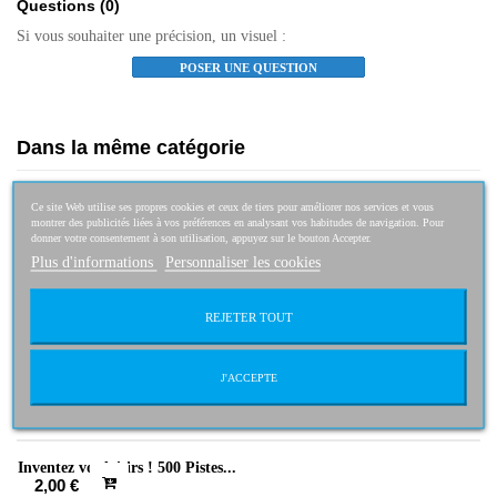
Questions
(0)
Si vous souhaiter une précision, un visuel :
POSER UNE QUESTION
Dans la même catégorie
Paradis des bêtes - Retour aux Galapagos
Ce site Web utilise ses propres cookies et ceux de tiers pour améliorer nos services et vous
4,95 €
montrer des publicités liées à vos préférences en analysant vos habitudes de navigation. Pour
donner votre consentement à son utilisation, appuyez sur le bouton Accepter.
Plus d'informations
Personnaliser les cookies
REJETER TOUT
Le guide de l'automobile et du tourisme
9,95 €
J'ACCEPTE
Inventez vos loisirs ! 500 Pistes...
2,00 €