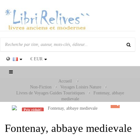
€
EUR
Basculer
la
Accueil
>
navigation
Non-Fiction
>
Voyages Loisirs Nature
>
Livres de Voyages Guides Touristiques
>
Fontenay, abbaye
medievale
Prix ​​réduit!
Fontenay, abbaye medievale