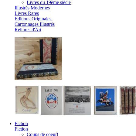
Livres du 19ème siècle
Illustrés Modernes
Livres Rares
Editions Originales
Cartonnages Illustrés
Reliures d'Art
Fiction
Fiction
Coups de coeur!