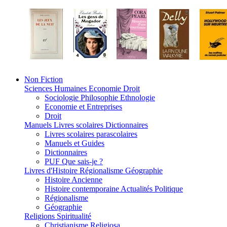
Non Fiction
Sciences Humaines Economie Droit
Sociologie Philosophie Ethnologie
Economie et Entreprises
Droit
Manuels Livres scolaires Dictionnaires
Livres scolaires parascolaires
Manuels et Guides
Dictionnaires
PUF Que sais-je ?
Livres d'Histoire Régionalisme Géographie
Histoire Ancienne
Histoire contemporaine Actualités Politique
Régionalisme
Géographie
Religions Spiritualité
Christianisme Religiosa