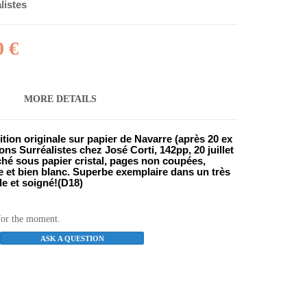
alistes
0 €
MORE DETAILS
ition originale sur papier de Navarre (après 20 ex
ons Surréalistes chez José Corti, 142pp, 20 juillet
oché sous papier cristal, pages non coupées,
re et bien blanc. Superbe exemplaire dans un très
de et soigné!(D18)
for the moment.
ASK A QUESTION