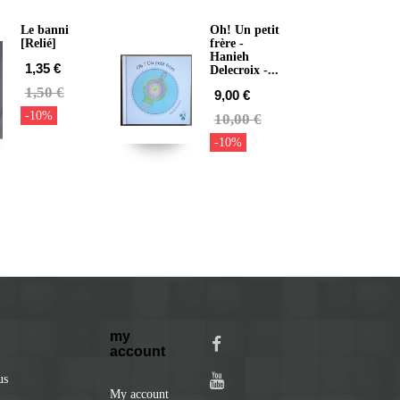
Le banni
Oh! Un petit
[Relié]
frère -
Hanieh
1,35 €
Delecroix -...
1,50 €
9,00 €
-10%
10,00 €
-10%
my
account
us
My account