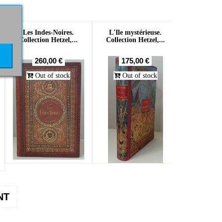
Les Indes-Noires.
L'Ile mystérieuse.
Collection Hetzel,...
Collection Hetzel,...
260,00 €
175,00 €
Out of stock
Out of stock
NT