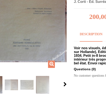
J. Corti - Ed. Surré
200,0
DESCRIPTION
Voir nos visuels, éd
sur Hollande), Editi
1934. Petit in-8 br
intérieur très prop
bel état. Envoi rapi
Questions
(0)
No customer questions 