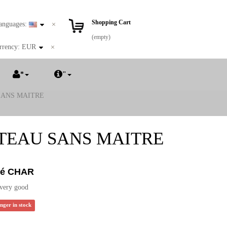
Shopping Cart
anguages:
(empty)
rrency:
EUR
*
"
SANS MAITRE
TEAU SANS MAITRE
é CHAR
 very good
onger in stock