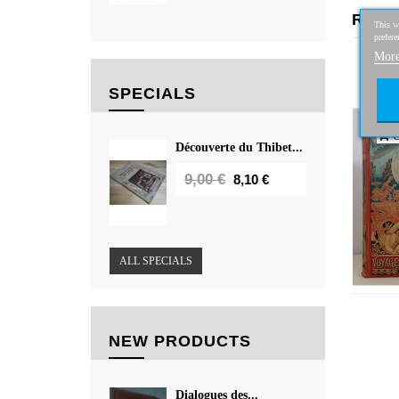
Relat
This we
prefere
More
Cinq 
ballon
SPECIALS
3
O
Découverte du Thibet...
9,00 €
8,10 €
ALL SPECIALS
NEW PRODUCTS
Dialogues des...