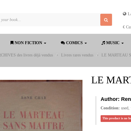
L
€
Cu
NON FICTION
COMICS
MUSIC
CHIVES des livres déjà vendus
>
Livres rares vendus
>
LE MARTEAU 
LE MAR
Author:
Ren
Condition:
used,
This product is no l