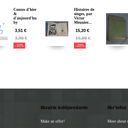
Contes d'hier
Histoires de
&
singes, par
d'aujourd'hui
Victor
by
Meunier...
3,51 €
15,20 €
3,90 €
19,00 €
-10%
-20%
librairie indépendante
libr'infos
Make an offer!
More about 