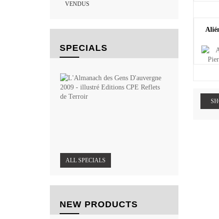
VENDUS
Alié
SPECIALS
L'Almanach
des...
3,50
SH
€
3,15
€
ALL SPECIALS
NEW PRODUCTS