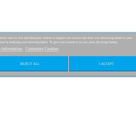
bsite uses its own and third-party cookies to improve our services and show you advertising related to your
nces by analyzing your browsing habits. To give your consent to its use, press the Accept button.
 information
Customize Cookies
REJECT ALL
I ACCEPT