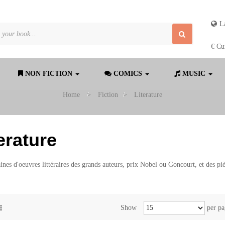
L
€
Cu
NON FICTION
COMICS
MUSIC
Home
>
Fiction
>
Literature
erature
ines d'oeuvres littéraires des grands auteurs, prix Nobel ou Goncourt, et des piè
Show
per pa