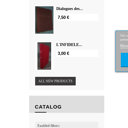
Dialogues des...
7,50 €
This we
prefere
L'INFIDELE...
More
3,00 €
ALL NEW PRODUCTS
CATALOG
Enabled filters: