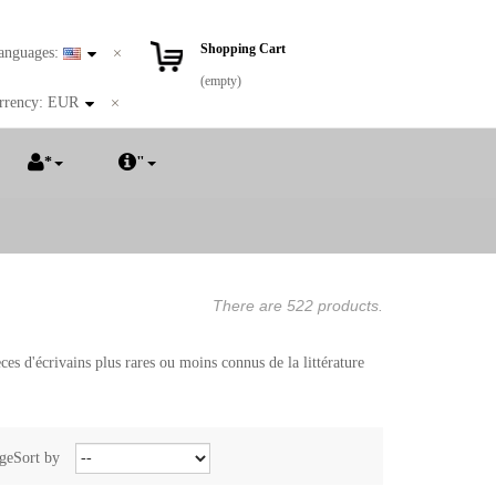
Shopping Cart
anguages:
(empty)
rrency:
EUR
*
"
There are 522 products.
ces d'écrivains plus rares ou moins connus de la littérature
ge
Sort by