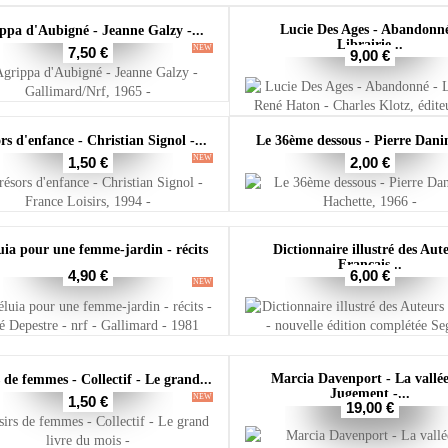
Lucie Des Ages - Abandonné
ppa d'Aubigné - Jeanne Galzy -...
Librairie...
NEW
7,50 €
9,00 €
rs d'enfance - Christian Signol -...
Le 36ème dessous - Pierre Danin
NEW
1,50 €
2,00 €
uia pour une femme-jardin - récits
Dictionnaire illustré des Aut
-...
Français...
4,90 €
6,00 €
NEW
Marcia Davenport - La vallé
 de femmes - Collectif - Le grand...
Jugement -...
NEW
1,50 €
19,00 €