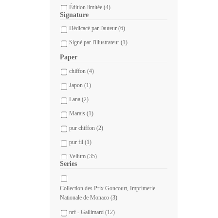
1905
(1)
Édition limitée
(4)
1908
(1)
Signature
Édition spéciale
(1)
Dédicacé par l'auteur
(6)
1911
(1)
Signé par l'illustrateur
(1)
1912
(2)
1915
(1)
Paper
chiffon
(4)
1918
(2)
Japon
(1)
1920
(1)
Lana
(2)
1921
(1)
Marais
(1)
1922
(1)
pur chiffon
(2)
1925
(4)
pur fil
(1)
1926
(4)
Vellum
(35)
1928
(5)
Series
vergé
(2)
1929
(5)
vélin d'Arches
(3)
1931
(4)
Collection des Prix Goncourt, Imprimerie
Nationale de Monaco
(3)
vélin de Rives
(2)
1932
(2)
nrf - Gallimard
(12)
1933
(2)