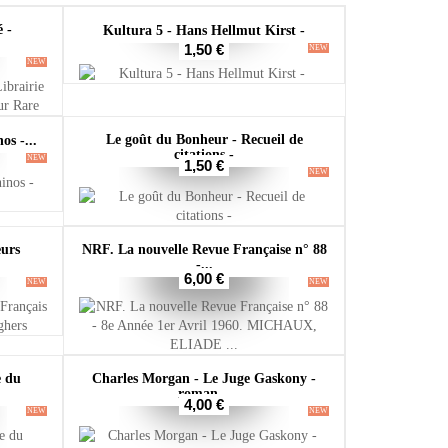
 -
Kultura 5 - Hans Hellmut Kirst -
1,50 €
NEW
NEW
Le goût du Bonheur - Recueil de
os -...
citations -
NEW
1,50 €
NEW
eurs
NRF. La nouvelle Revue Française n° 88
-...
6,00 €
NEW
NEW
e du
Charles Morgan - Le Juge Gaskony -
roman...
4,00 €
NEW
NEW