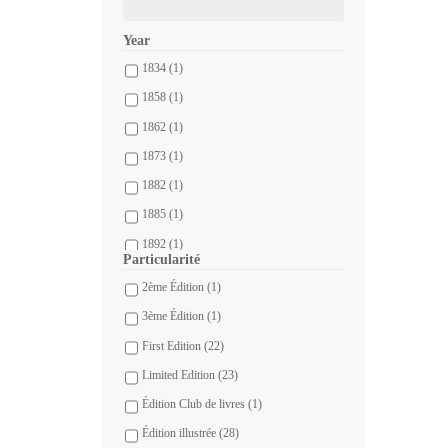
Year
1834
(1)
1858
(1)
1862
(1)
1873
(1)
1882
(1)
1885
(1)
1892
(1)
Particularité
1893
(2)
2ème Édition
(1)
1896
(1)
3ème Édition
(1)
1897
(2)
First Edition
(22)
1899
(1)
Limited Edition
(23)
1902
(1)
Édition Club de livres
(1)
1903
(1)
Édition illustrée
(28)