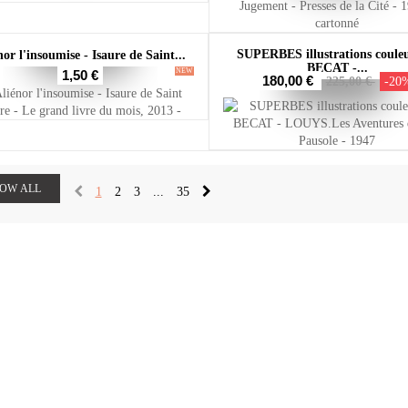
SUPERBES illustrations couleu
nor l'insoumise - Isaure de Saint...
BECAT -...
NEW
1,50 €
180,00 €
225,00 €
-20
OW ALL
1
2
3
...
35