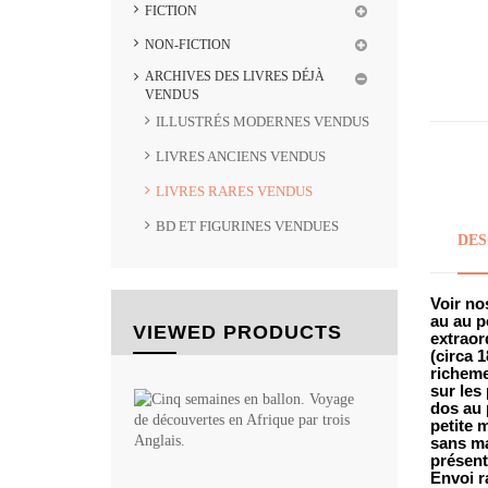
FICTION
NON-FICTION
ARCHIVES DES LIVRES DÉJÀ
VENDUS
ILLUSTRÉS MODERNES VENDUS
LIVRES ANCIENS VENDUS
LIVRES RARES VENDUS
BD ET FIGURINES VENDUES
DES
Voir no
au au p
VIEWED PRODUCTS
extraor
(circa 
richeme
sur les 
Cinq
dos au 
semaines
petite 
en...
sans ma
Collection
présent
HETZEL
Envoi r