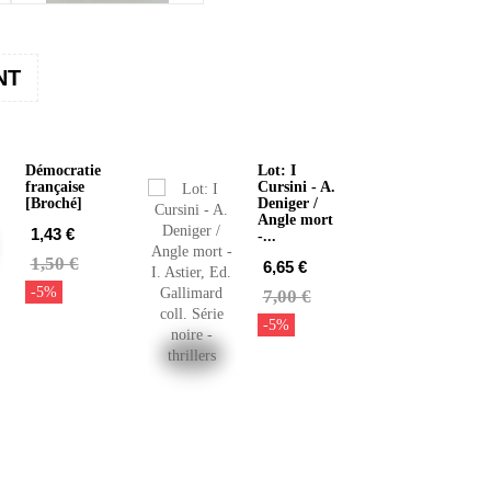
NT
Démocratie
Lot: I
française
Cursini - A.
[Broché]
Deniger /
Angle mort
1,43 €
-...
1,50 €
6,65 €
-5%
7,00 €
-5%