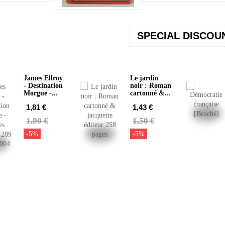
SPECIAL DISCOU
James Ellroy
Le jardin
- Destination
noir : Roman
Morgue -...
cartonné &...
1,81 €
1,43 €
1,90 €
1,50 €
-5%
-5%