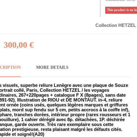
This product is no l
Collection HETZEL 
300,00 €
CRIPTION
MORE DETAILS
s visuels, superbe reliure Lenègre avec une plaque de Souze
ortrait collé, Paris, Collection HETZEL / les voyages
dinaires, 267+220pages + catalogue F X (8pages), sans date
1891-92). Illustration de RIOU et DE MONTAUT. in-4, reliure
nt ornée (coins usés, quelques légères marques et griffures
plats, mord sup fendu sur 5 cm, petits accrocs à la coiffe inf),
phare, tranches dorées, intérieur propre (rares rousseurs et 1
mouillure), 1 cahier déréglé avec 8p. détachées, 1P. déchirée
nque, garde ouverte. Très rare exemplaire sous cette
ation prestigieuse, resta plaisant malgré les défauts cités.
apide et soigné!(A20)