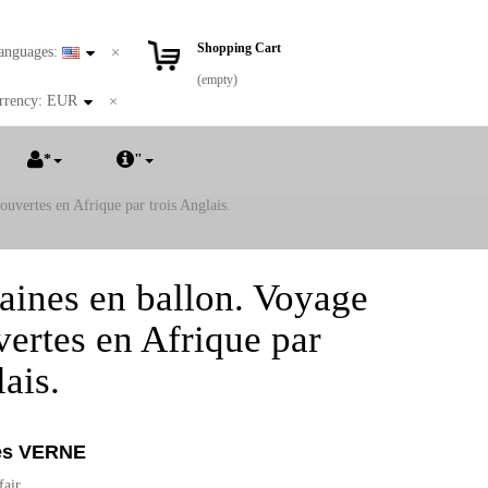
Shopping Cart
anguages:
(empty)
rrency:
EUR
*
"
uvertes en Afrique par trois Anglais.
aines en ballon. Voyage
ertes en Afrique par
lais.
es VERNE
fair