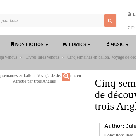
L
€
Cu
NON FICTION
COMICS
MUSIC
jà vendus
>
Livres rares vendus
>
Cinq semaines en ballon. Voyage de déco
Cinq sem
de découv
trois Ang
Author:
Jul
Condition:
used, 