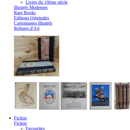
Livres du 19ème siècle
Illustrés Modernes
Rare Books
Editions Originales
Cartonnages Illustrés
Reliures d'Art
Fiction
Fiction
Favourites