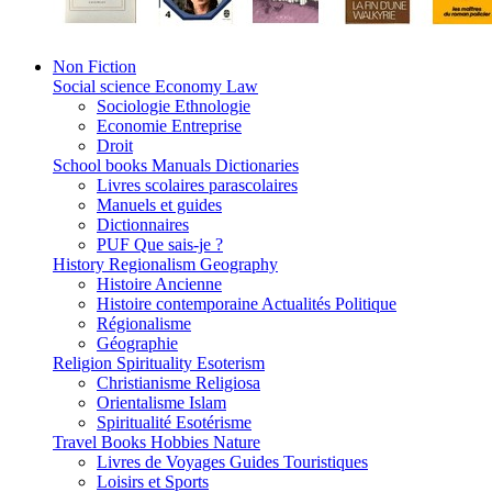
Non Fiction
Social science Economy Law
Sociologie Ethnologie
Economie Entreprise
Droit
School books Manuals Dictionaries
Livres scolaires parascolaires
Manuels et guides
Dictionnaires
PUF Que sais-je ?
History Regionalism Geography
Histoire Ancienne
Histoire contemporaine Actualités Politique
Régionalisme
Géographie
Religion Spirituality Esoterism
Christianisme Religiosa
Orientalisme Islam
Spiritualité Esotérisme
Travel Books Hobbies Nature
Livres de Voyages Guides Touristiques
Loisirs et Sports