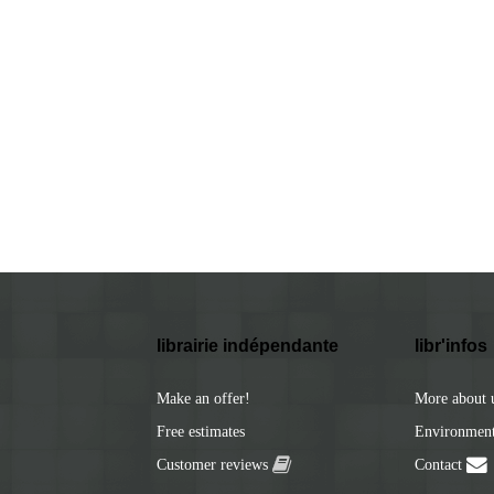
librairie indépendante
libr'infos
Make an offer!
More about 
Free estimates
Environmenta
Customer reviews
Contact