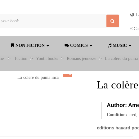
L
€
Cu
NON FICTION
COMICS
MUSIC
me
>
Fiction
>
Youth books
>
Romans jeunesse
>
La colère du puma 
La colèr
Author:
Ame
Condition:
used,
éditions bayard poc