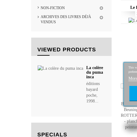
Le 
NON-FICTION
ARCHIVES DES LIVRES DÉJÀ
VENDUS
VIEWED PRODUCTS
La colère
This we
prefere
du puma
inca
More
éditions
bayard
poche,
1998...
SPECIALS