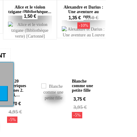
Alice et le violon
Alexandre et Darius :
tzigane (Bibliothèque...
Une aventure au
1,50 €
Louvre
1,50 €
1,35 €
-10%
NT
Les 20
Blanche
ameriques
comme une
latines 2.
petite fille
chili,...
3,75 €
4,70 €
3,95 €
4,95 €
-5%
-5%