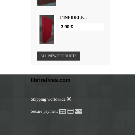
L'INFIDELE...
3,00 €
ALL NEW PRODUCTS
librirelives.com
Shipping worldwide
Secure payment