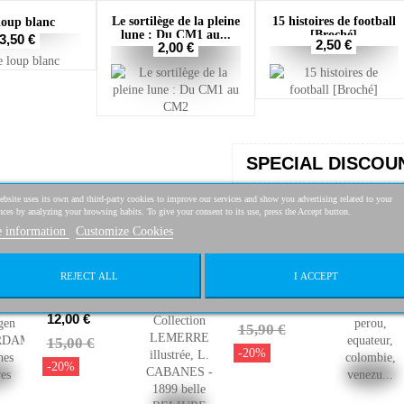
Le sortilège de la pleine
15 histoires de football
loup blanc
lune : Du CM1 au...
[Broché]
3,50 €
2,50 €
2,00 €
SPECIAL DISCOU
bsite uses its own and third-party cookies to improve our services and show you advertising related to your
nces by analyzing your browsing habits. To give your consent to its use, press the Accept button.
 information
Customize Cookies
Agenda -
BOURGET.
Diary 1964
Trois petites
Museum
filles.
REJECT ALL
I ACCEPT
Boymans-
Collection...
van...
12,72 €
12,00 €
15,90 €
15,00 €
-20%
-20%