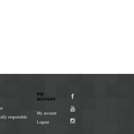
my
account
us
My account
lly responsible
Logout