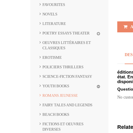
FAVOURITES
NOVELS
LITERATURE
A
POETRY ESSAYS THEATER
OEUVRES LITTÉRAIRES ET
CLASSIQUES
DES
EROTISME
POLICIERS THRILLERS
édition
SCIENCE-FICTION FANTASY
état. E
disponib
YOUTH BOOKS
Questi
ROMANS JEUNESSE
No custo
FAIRY TALES AND LEGENDS
BEACH BOOKS
FICTIONS ET OEUVRES
Relat
DIVERSES