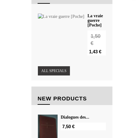
La vraie
guerre
[Poche]
1,50
€
1,43 €
ALL SPECIALS
NEW PRODUCTS
Dialogues des...
7,50 €