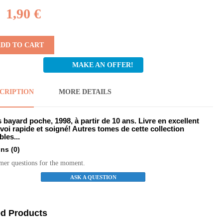
1,90 €
DD TO CART
MAKE AN OFFER!
CRIPTION
MORE DETAILS
s bayard poche, 1998, à partir de 10 ans. Livre en excellent
nvoi rapide et soigné! Autres tomes de cette collection
les...
ons
(0)
mer questions for the moment.
ASK A QUESTION
ed Products