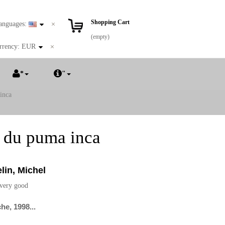
Shopping Cart
anguages:
(empty)
rrency:
EUR
*
"
inca
e du puma inca
lin, Michel
 very good
he, 1998...