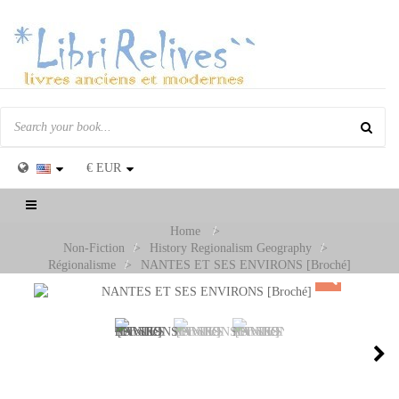
€
EUR
Toggle
navigation
Home
>
Non-Fiction
>
History Regionalism Geography
>
Régionalisme
>
NANTES ET SES ENVIRONS [Broché]