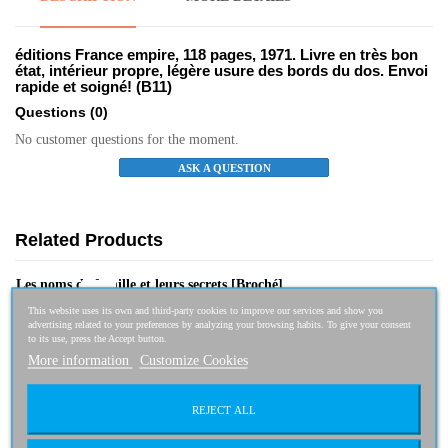
éditions France empire, 118 pages, 1971. Livre en très bon
état, intérieur propre, légère usure des bords du dos. Envoi
rapide et soigné! (B11)
Questions
(0)
No customer questions for the moment.
ASK A QUESTION
Related Products
Les noms de famille et leurs secrets [Broché]
1,90 €
This website uses its own and third-party cookies to improve our services and show you
advertising related to your preferences by analyzing your browsing habits. To give your consent
to its use, press the Accept button.
More information
Customize Cookies
Les Noms de famille et leurs secrets
REJECT ALL
1,95 €