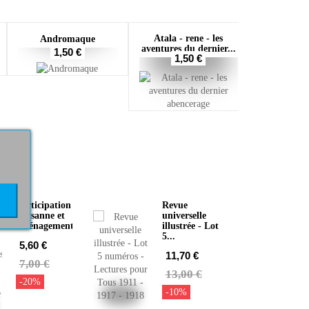
Atala - rene - les
Andromaque
aventures du dernier...
1,50 €
1,50 €
NT
Participation
Revue
paysanne et
universelle
aménagements...
illustrée - Lot
5...
5,60 €
11,70 €
7,00 €
13,00 €
-20%
-10%