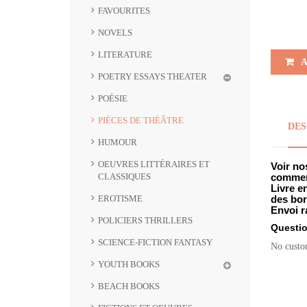
FAVOURITES
NOVELS
LITERATURE
A
POETRY ESSAYS THEATER
POÉSIE
PIÈCES DE THÉÂTRE
DES
HUMOUR
OEUVRES LITTÉRAIRES ET
Voir no
CLASSIQUES
comment
Livre e
EROTISME
des bor
Envoi r
POLICIERS THRILLERS
Questi
SCIENCE-FICTION FANTASY
No custo
YOUTH BOOKS
BEACH BOOKS