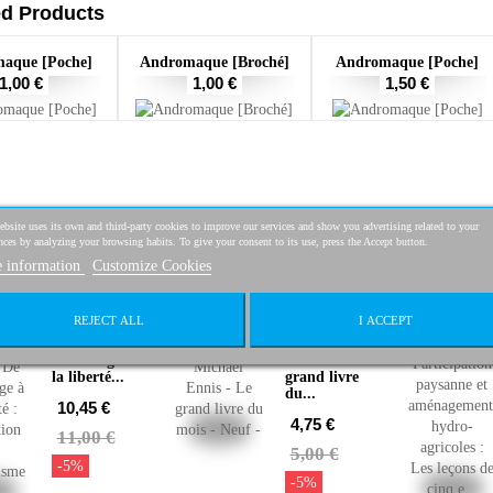
ed Products
aque [Poche]
Andromaque [Broché]
Andromaque [Poche]
1,00 €
1,00 €
1,50 €
bsite uses its own and third-party cookies to improve our services and show you advertising related to your
SPECIAL DISCOU
nces by analyzing your browsing habits. To give your consent to its use, press the Accept button.
 information
Customize Cookies
REJECT ALL
I ACCEPT
René Villard.
1502 -
De
Michael
l'esclavage à
Ennis - Le
la liberté...
grand livre
du...
10,45 €
4,75 €
11,00 €
5,00 €
-5%
-5%