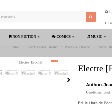
L
€
Cu
NON FICTION
COMICS
MUSIC
e
>
Fiction
>
Poetry Essays Theater
>
Pièces de Théâtre
>
Electre [B
Electre [
Author:
Jea
Condition:
used,
Ed. le Livre de Poch