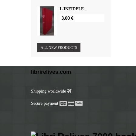
L'INFIDELE...
3,00 €
ALL NEW PRODUCTS
librirelives.com
Shipping worldwide
Secure payment