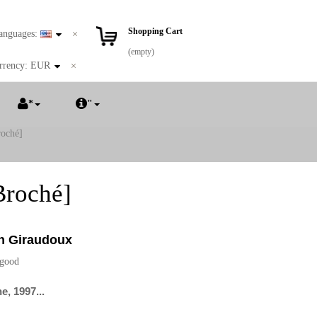
Shopping Cart
anguages:
(empty)
rrency:
EUR
*
"
roché]
Broché]
n Giraudoux
 good
e, 1997...