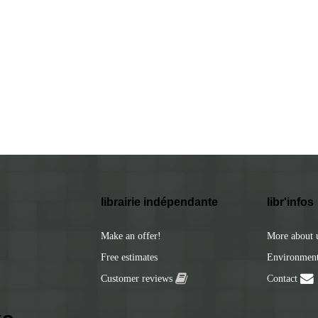
librairie indépendante
libr'infos
Make an offer!
More about 
Free estimates
Environmenta
Customer reviews
Contact