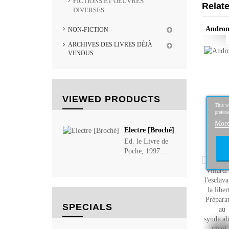
FICTIONS ET OEUVRES
Relat
DIVERSES
Androm
NON-FICTION
ARCHIVES DES LIVRES DÉJÀ
VENDUS
VIEWED PRODUCTS
This we
prefere
More
Electre [Broché]
Ed. le Livre de
Poche, 1997...
SPECIALS