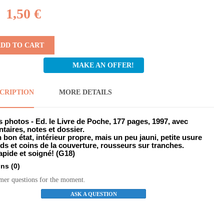
1,50 €
DD TO CART
MAKE AN OFFER!
CRIPTION
MORE DETAILS
s photos - Ed. le Livre de Poche, 177 pages, 1997, avec
aires, notes et dossier.
n bon état, intérieur propre, mais un peu jauni, petite usure
ds et coins de la couverture, rousseurs sur tranches.
apide et soigné! (G18)
ons
(0)
mer questions for the moment.
ASK A QUESTION