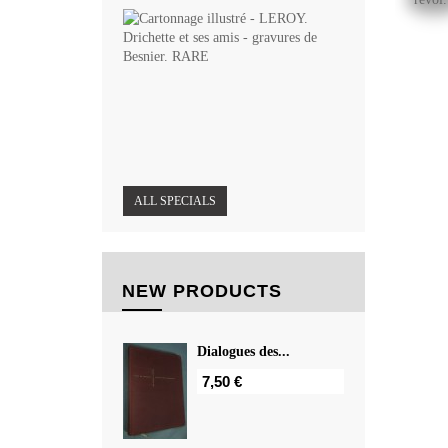
Cartonnage
illustré -...
18,00
€
14,40
€
ALL SPECIALS
NEW PRODUCTS
Dialogues des...
7,50 €