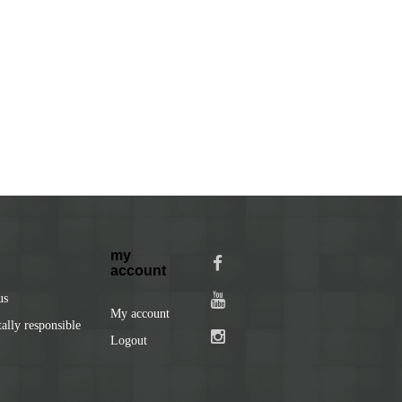
my
account
us
My account
lly responsible
Logout