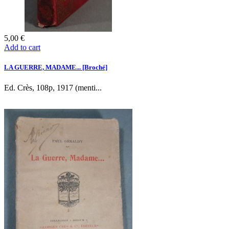
5,00 €
Add to cart
LA GUERRE, MADAME... [Broché]
Ed. Crès, 108p, 1917 (menti...