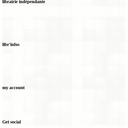
librairie indépendante
Make an offer!
Free estimates
Customer reviews
libr'infos
More about us
Environmentally responsible
Contact
my account
My account
Logout
Get social