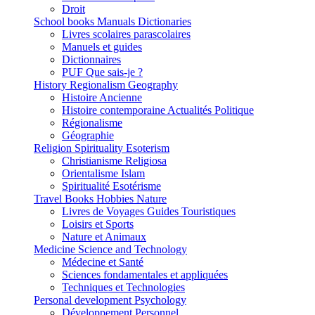
Droit
School books Manuals Dictionaries
Livres scolaires parascolaires
Manuels et guides
Dictionnaires
PUF Que sais-je ?
History Regionalism Geography
Histoire Ancienne
Histoire contemporaine Actualités Politique
Régionalisme
Géographie
Religion Spirituality Esoterism
Christianisme Religiosa
Orientalisme Islam
Spiritualité Esotérisme
Travel Books Hobbies Nature
Livres de Voyages Guides Touristiques
Loisirs et Sports
Nature et Animaux
Medicine Science and Technology
Médecine et Santé
Sciences fondamentales et appliquées
Techniques et Technologies
Personal development Psychology
Développement Personnel