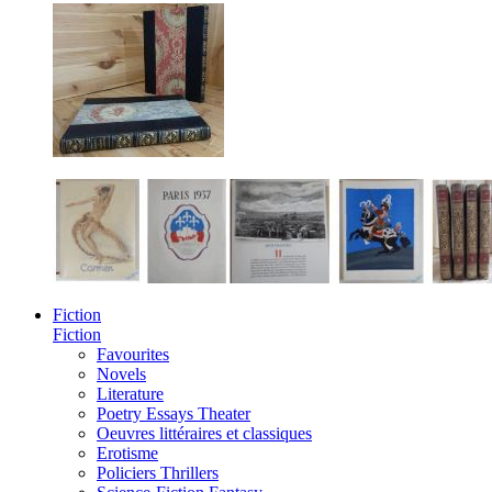
Fiction
Fiction
Favourites
Novels
Literature
Poetry Essays Theater
Oeuvres littéraires et classiques
Erotisme
Policiers Thrillers