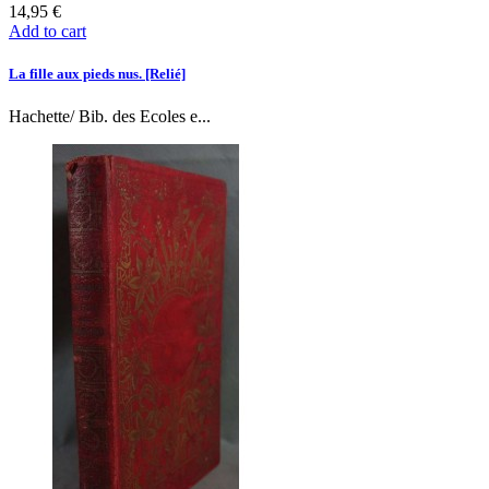
14,95 €
Add to cart
La fille aux pieds nus. [Relié]
Hachette/ Bib. des Ecoles e...