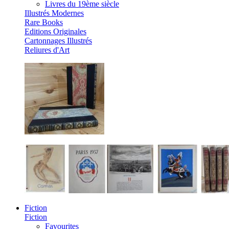
Livres du 19ème siècle
Illustrés Modernes
Rare Books
Editions Originales
Cartonnages Illustrés
Reliures d'Art
Fiction
Fiction
Favourites