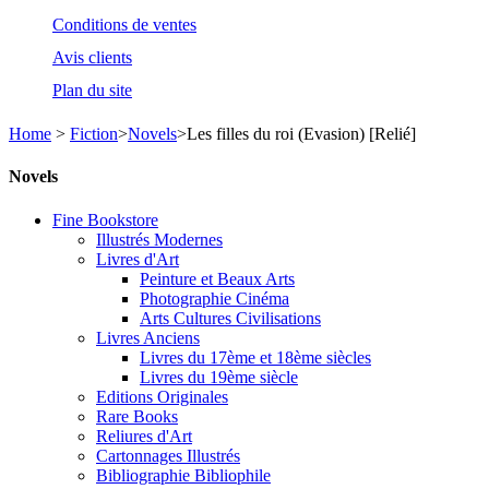
Conditions de ventes
Avis clients
Plan du site
Home
>
Fiction
>
Novels
>
Les filles du roi (Evasion) [Relié]
Novels
Fine Bookstore
Illustrés Modernes
Livres d'Art
Peinture et Beaux Arts
Photographie Cinéma
Arts Cultures Civilisations
Livres Anciens
Livres du 17ème et 18ème siècles
Livres du 19ème siècle
Editions Originales
Rare Books
Reliures d'Art
Cartonnages Illustrés
Bibliographie Bibliophile