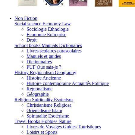
Non Fiction
Social science Economy Law
Sociologie Ethnologie
Economie Entreprise
Droit
School books Manuals Dictionaries
Livres scolaires parascolaires
Manuels et guides
Dictionnaires
PUF Que sais-je ?
History Regionalism Geography
Histoire Ancienne
Histoire contemporaine Actualités Politique
Régionalisme
Géographie
Religion Spirituality Esoterism
Christianisme Religiosa
Orientalisme Islam
Spiritualité Esotérisme
Travel Books Hobbies Nature
Livres de Voyages Guides Touristiques
Loisirs et Sports