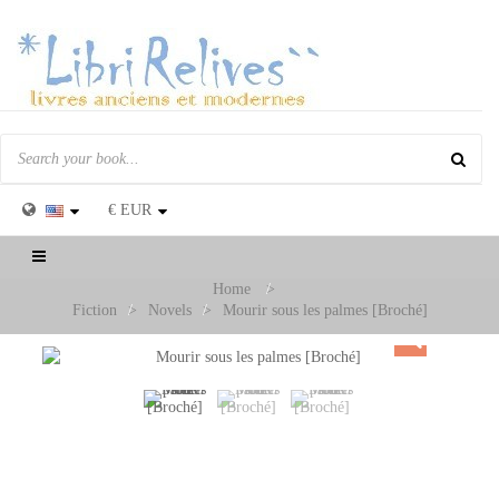
€
EUR
Toggle
navigation
Home
>
Fiction
>
Novels
>
Mourir sous les palmes [Broché]