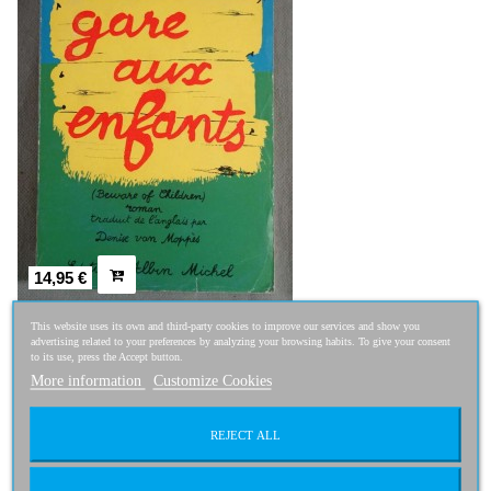
14,95 €
This website uses its own and third-party cookies to improve our services and show you
advertising related to your preferences by analyzing your browsing habits. To give your consent
to its use, press the Accept button.
More information
Customize Cookies
La fille aux pieds nus. [Relié]
REJECT ALL