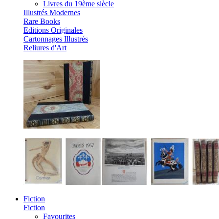
Livres du 19ème siècle
Illustrés Modernes
Rare Books
Editions Originales
Cartonnages Illustrés
Reliures d'Art
Fiction
Fiction
Favourites