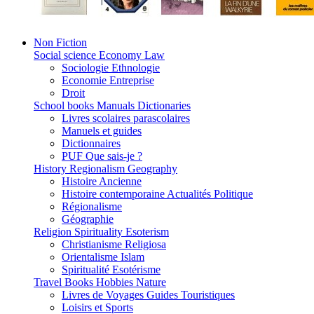
Non Fiction
Social science Economy Law
Sociologie Ethnologie
Economie Entreprise
Droit
School books Manuals Dictionaries
Livres scolaires parascolaires
Manuels et guides
Dictionnaires
PUF Que sais-je ?
History Regionalism Geography
Histoire Ancienne
Histoire contemporaine Actualités Politique
Régionalisme
Géographie
Religion Spirituality Esoterism
Christianisme Religiosa
Orientalisme Islam
Spiritualité Esotérisme
Travel Books Hobbies Nature
Livres de Voyages Guides Touristiques
Loisirs et Sports