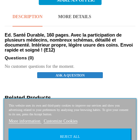
MAKE AN OFFER!
DESCRIPTION
MORE DETAILS
Ed. Santé Durable, 160 pages. Avec la participation de
plusieurs médecins, nombreux schémas, détaillé et
documenté. Intérieur propre, légère usure des coins. Envoi
rapide et soigné ! (E12)
Questions
(0)
No customer questions for the moment.
ASK A QUESTION
Related Products
This website uses its own and third-party cookies to improve our services and show you
advertising related to your preferences by analyzing your browsing habits. To give your consent
PITCHOUNETS. : De la naissance à la petite...
to its use, press the Accept button.
More information
Customize Cookies
1,50 €
REJECT ALL