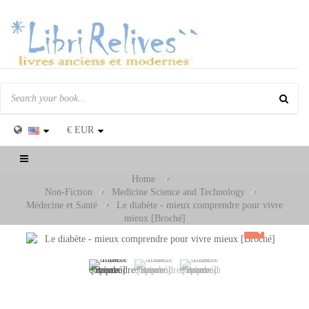
€
EUR
Toggle
navigation
Home
>
Non-Fiction
>
Medicine Science and Technology
>
Médecine et Santé
>
Le diabète - mieux comprendre pour vivre
mieux [Broché]