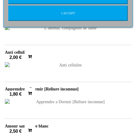
I ACCEPT
L'animal, compagnon de santé
3,00 €
Anti cellulite
2,00 €
Apprendre a Dormir [Reliure inconnue]
1,80 €
Amour sans carre blanc
2,50 €