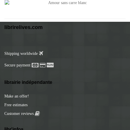
librirelives.com
Shipping worldwide
Secure payment
librairie indépendante
Make an offer!
Free estimates
Customer reviews
libr'infos