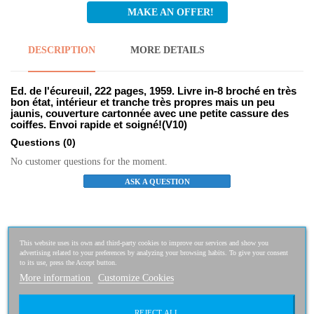
MAKE AN OFFER!
DESCRIPTION
MORE DETAILS
Ed. de l'écureuil, 222 pages, 1959. Livre in-8 broché en très
bon état, intérieur et tranche très propres mais un peu
jaunis, couverture cartonnée avec une petite cassure des
coiffes. Envoi rapide et soigné!(V10)
Questions
(0)
No customer questions for the moment.
ASK A QUESTION
Related Products
This website uses its own and third-party cookies to improve our services and show you
advertising related to your preferences by analyzing your browsing habits. To give your consent
Ivanhoé - illustrations de Maurice Grimaud...
to its use, press the Accept button.
More information
Customize Cookies
3,90 €
3,51 €
-10%
REJECT ALL