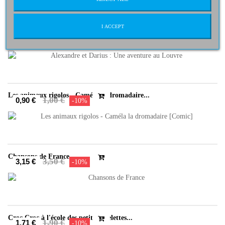
I ACCEPT
Alexandre et Darius : Une aventure au Louvre
1,50 €
1,35 €
-10%
Les animaux rigolos - Caméla la dromadaire...
1,00 €
0,90 €
-10%
Chansons de France
3,50 €
3,15 €
-10%
Croc Croc à l'école des petits squelettes...
1,90 €
1,71 €
-10%