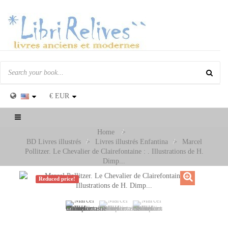
€
EUR
Toggle
navigation
Home
>
BD Livres illustrés
>
Livres illustrés Enfantina
>
Marcel
Pollitzer. Le Chevalier de Clairefontaine : . Illustrations de H.
Dimp...
Reduced price!