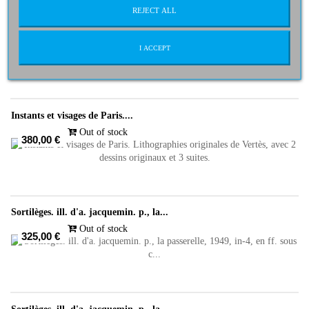
REJECT ALL
Poèmes érotiques inédits. Avec douze...
Out of stock
395,00 €
I ACCEPT
Instants et visages de Paris....
Out of stock
380,00 €
Sortilèges. ill. d'a. jacquemin. p., la...
Out of stock
325,00 €