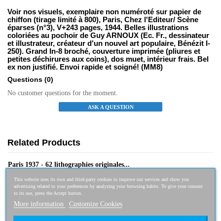
Voir nos visuels, exemplaire non numéroté sur papier de
chiffon (tirage limité à 800), Paris, Chez l'Editeur/ Scène
éparses (n°3), V+243 pages, 1944. Belles illustrations
coloriées au pochoir de Guy ARNOUX (Ec. Fr., dessinateur
et illustrateur, créateur d'un nouvel art populaire, Bénézit I-
250). Grand In-8 broché, couverture imprimée (pliures et
petites déchirures aux coins), dos muet, intérieur frais. Bel
ex non justifié. Envoi rapide et soigné! (MM8)
Questions
(0)
No customer questions for the moment.
ASK A QUESTION
Related Products
Paris 1937 - 62 lithographies originales...
Out of stock
This website uses its own and third-party cookies to improve our services and show you
2 900,00 €
advertising related to your preferences by analyzing your browsing habits. To give your consent
to its use, press the Accept button.
More information
Customize Cookies