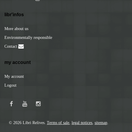
libr'infos
More about us
Environmentally responsible
Contact
my account
My account
Logout
© 2026 Libri Relives.
Terms of sale
,
legal notices
,
sitemap
.