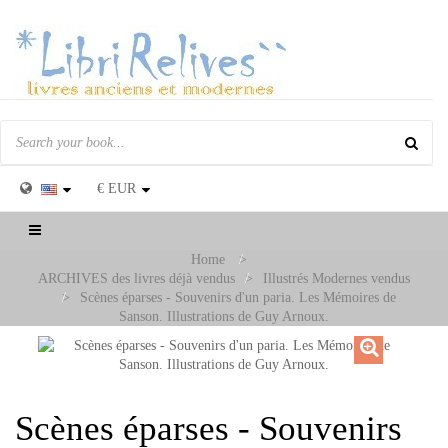
€
EUR
Toggle
navigation
Home
>
ARCHIVES des livres déjà vendus
>
Illustrés Modernes vendus
>
Scènes éparses - Souvenirs d'un paria. Les Mémoires de
Sanson. Illustrations de Guy Arnoux.
Scènes éparses - Souvenirs