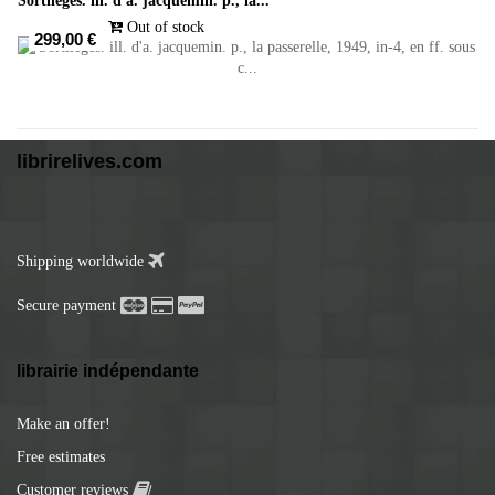
Sortilèges. ill. d'a. jacquemin. p., la...
Out of stock
299,00 €
librirelives.com
Shipping worldwide
Secure payment
librairie indépendante
Make an offer!
Free estimates
Customer reviews