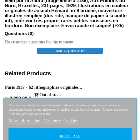
vélin pur fil Allura (tirage limité à 1136), Aux Editions du
Nord, Bruxelles, 231 pages, 1929. Illustrations en couleur
originales de Joseph Hémard. in-8 broché, couverture
illustrée rempliée (dos ridé, manque de papier à la coiffe
inf), intérieur très propre, rares petites rousseurs en
bordure. Bon exemplaire. Envoi rapide et soigné! (F25)
Questions
(0)
No customer questions for the moment.
ASK A QUESTION
Related Products
Paris 1937 - 62 lithographies originales...
Out of stock
2 900,00 €
This website uses its own and third-party cookies to improve our services and show you
advertising related to your preferences by analyzing your browsing habits. To give your consent
to its use, press the Accept button.
More information
Customize Cookies
Poèmes érotiques inédits. Avec douze...
REJECT ALL
Out of stock