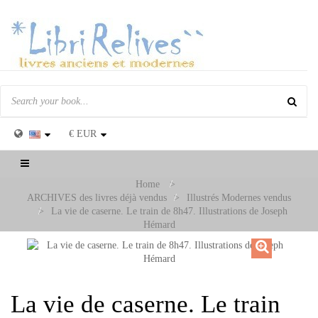
€
EUR
Toggle
navigation
Home
>
ARCHIVES des livres déjà vendus
>
Illustrés Modernes vendus
>
La vie de caserne. Le train de 8h47. Illustrations de Joseph
Hémard
La vie de caserne. Le train