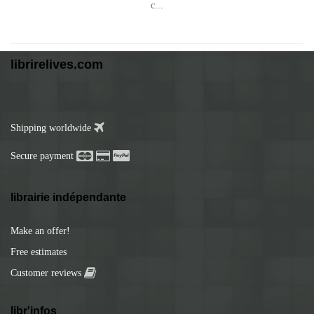
librirelives.com
Shipping worldwide
Secure payment
librairie indépendante
Make an offer!
Free estimates
Customer reviews
libr'infos