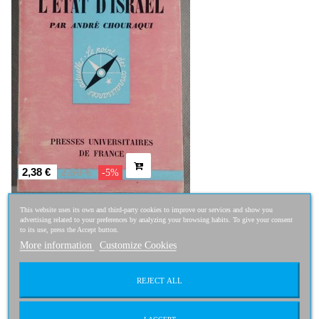
2,50 €
2,38 €
-5%
This website uses its own and third-party cookies to improve our services and show you
advertising related to your preferences by analyzing your browsing habits. To give your consent
to its use, press the Accept button.
More information
Customize Cookies
Institutions politiques et droit...
REJECT ALL