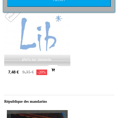
I ACCEPT
9,35 €
7,48 €
-20%
République des mandarins