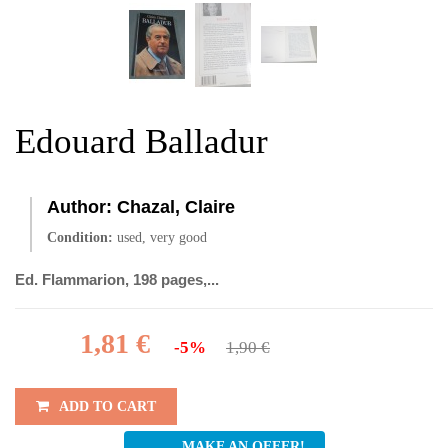
Edouard Balladur
Author:
Chazal, Claire
Condition:
used, very good
Ed. Flammarion, 198 pages,...
1,81 €
-5%
1,90 €
ADD TO CART
MAKE AN OFFER!