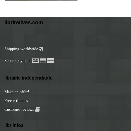
librirelives.com
Shipping worldwide
Secure payment
librairie indépendante
Make an offer!
Free estimates
Customer reviews
libr'infos