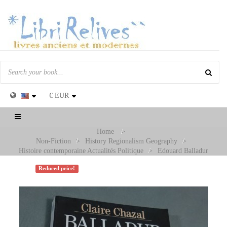
€
EUR
Toggle
navigation
Home
>
Non-Fiction
>
History Regionalism Geography
>
Histoire contemporaine Actualités Politique
>
Edouard Balladur
Reduced price!