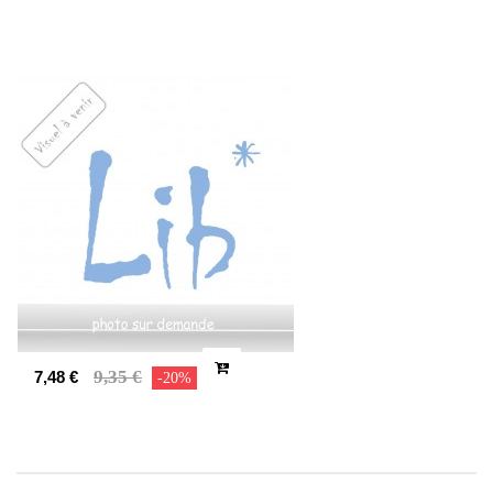
9,35 €
7,48 €
-20%