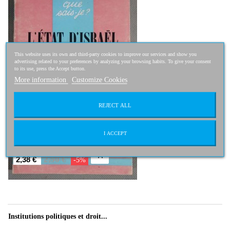
This website uses its own and third-party cookies to improve our services and show you
advertising related to your preferences by analyzing your browsing habits. To give your consent
to its use, press the Accept button.
More information
Customize Cookies
REJECT ALL
I ACCEPT
2,50 €
2,38 €
-5%
Institutions politiques et droit...