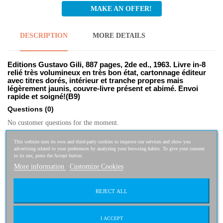
MAKE AN OFFER!
DESCRIPTION
MORE DETAILS
Editions Gustavo Gili, 887 pages, 2de ed., 1963. Livre in-8
relié très volumineux en très bon état, cartonnage éditeur
avec titres dorés, intérieur et tranche propres mais
légèrement jaunis, couvre-livre présent et abimé. Envoi
rapide et soigné!(B9)
Questions
(0)
No customer questions for the moment.
ASK A QUESTION
This website uses its own and third-party cookies to improve our services and show you
advertising related to your preferences by analyzing your browsing habits. To give your consent
to its use, press the Accept button.
More information
Customize Cookies
Related Products
REJECT ALL
Dictionnaire des vins
1,95 €
1,76 €
-10%
I ACCEPT