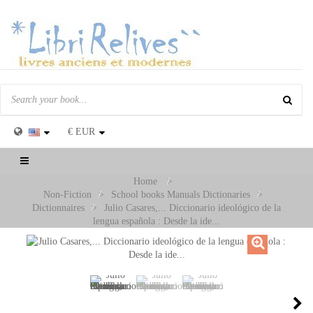
€
EUR
Toggle
navigation
Home
>
Non-Fiction
>
School books Manuals Dictionaries
>
Dictionnaires
>
Julio Casares,... Diccionario ideológico de la
lengua española : Desde la ide...